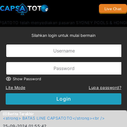
Live Chat
APSATOTO telah menyediakan pasaran SYDNEY POOLS & HONGKON
Silahkan login untuk mulai bermain
Show Password
Lite Mode
Lupa password?
Login
Berita Terakhir
<strong> BATAS LINE CAPSATOTO</strong><br />
25-09-2024 01:55:42