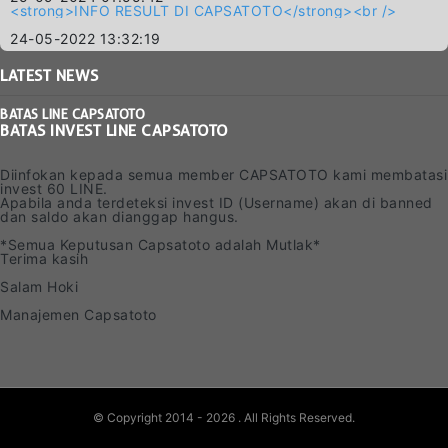
<strong>INFO RESULT DI CAPSATOTO</strong><br />
24-05-2022 13:32:19
LATEST
NEWS
BATAS LINE CAPSATOTO
BATAS INVEST LINE CAPSATOTO
Diinfokan kepada semua member CAPSATOTO kami membatasi
invest 60 LINE.
Apabila anda terdeteksi invest ID (Username) akan di banned
dan saldo akan dianggap hangus.
*Semua Keputusan Capsatoto adalah Mutlak*
Terima kasih
Salam Hoki
Manajemen Capsatoto
© Copyright 2014 - 2026
. All Rights Reserved.