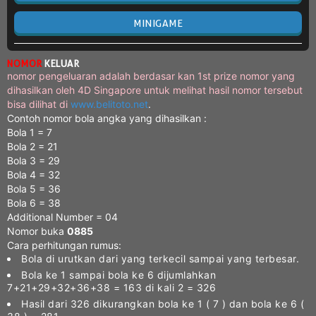
MINIGAME
NOMOR
KELUAR
nomor pengeluaran adalah berdasar kan 1st prize nomor yang
dihasilkan oleh 4D Singapore untuk melihat hasil nomor tersebut
bisa dilihat di
www.belitoto.net
.
Contoh nomor bola angka yang dihasilkan :
Bola 1 = 7
Bola 2 = 21
Bola 3 = 29
Bola 4 = 32
Bola 5 = 36
Bola 6 = 38
Additional Number = 04
Nomor buka
0885
Cara perhitungan rumus:
Bola di urutkan dari yang terkecil sampai yang terbesar.
Bola ke 1 sampai bola ke 6 dijumlahkan
7+21+29+32+36+38 = 163 di kali 2 = 326
Hasil dari 326 dikurangkan bola ke 1 ( 7 ) dan bola ke 6 (