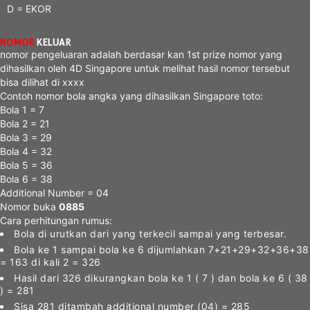
D = EKOR
NOMOR
KELUAR
nomor pengeluaran adalah berdasar kan 1st prize nomor yang
dihasilkan oleh 4D Singapore untuk melihat hasil nomor tersebut
bisa dilihat di xxxx
Contoh nomor bola angka yang dihasilkan Singapore toto:
Bola 1 = 7
Bola 2 = 21
Bola 3 = 29
Bola 4 = 32
Bola 5 = 36
Bola 6 = 38
Additional Number = 04
Nomor buka
0885
Cara perhitungan rumus:
Bola di urutkan dari yang terkecil sampai yang terbesar.
Bola ke 1 sampai bola ke 6 dijumlahkan 7+21+29+32+36+38
= 163 di kali 2 = 326
Hasil dari 326 dikurangkan bola ke 1 ( 7 ) dan bola ke 6 ( 38
) = 281
Sisa 281 ditambah additional number (04) = 285