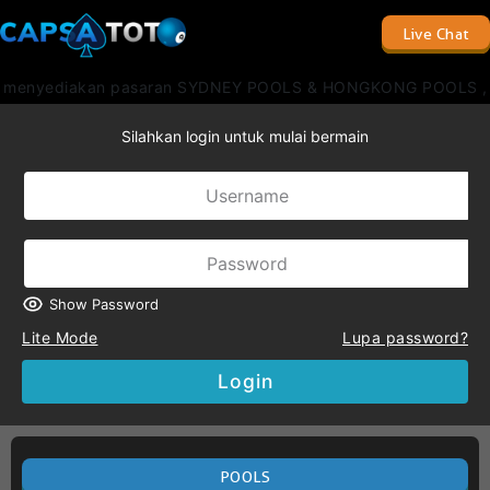
Live Chat
menyediakan pasaran SYDNEY POOLS & HONGKONG POOLS , bisa 
Silahkan login untuk mulai bermain
Show Password
Lite Mode
Lupa password?
Login
POOLS